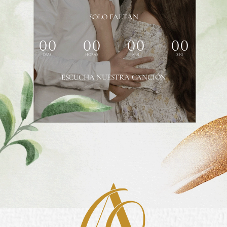
SOLO FALTAN
00
00
00
00
Días
Horas
Min
Seg
ESCUCHA NUESTRA CANCIÓN
Play